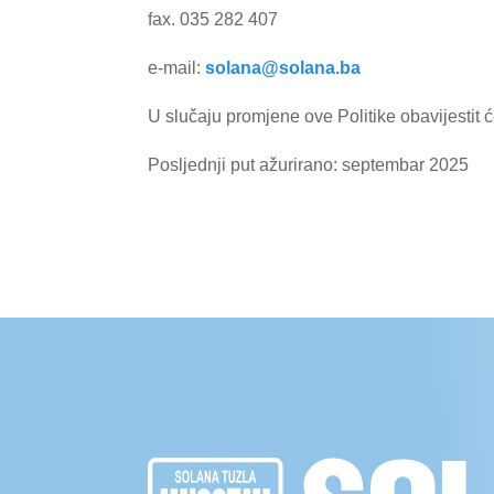
fax. 035 282 407
e-mail:
solana@solana.ba
U slučaju promjene ove Politike obavijestit će
Posljednji put ažurirano: septembar 2025