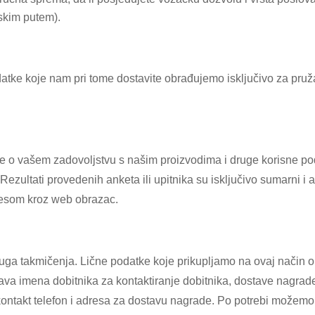
nskim putem).
datke koje nam pri tome dostavite obrađujemo isključivo za pru
je o vašem zadovoljstvu s našim proizvodima i druge korisne po
ezultati provedenih anketa ili upitnika su isključivo sumarni i
dresom kroz web obrazac.
a takmičenja. Lične podatke koje prikupljamo na ovaj način ob
va imena dobitnika za kontaktiranje dobitnika, dostave nagrade i
ontakt telefon i adresa za dostavu nagrade. Po potrebi možemo tr