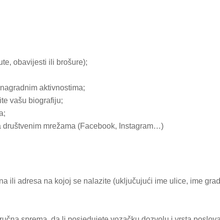
ute, obavijesti ili brošure);
 nagradnim aktivnostima;
te vašu biografiju;
a;
na društvenim mrežama (Facebook, Instagram…)
ili adresa na kojoj se nalazite (uključujući ime ulice, ime grad
ručna sprema, da li posjedujete vozačku dozvolu i vrsta poslova 