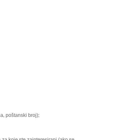
a, poštanski broj);
za koje ste zainteresirani (ako se