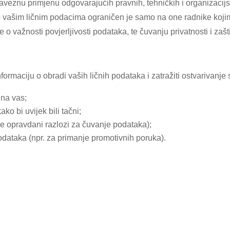
veznu primjenu odgovarajućih pravnih, tehničkih i organizacijsk
 vašim ličnim podacima ograničen je samo na one radnike kojim
 važnosti povjerljivosti podataka, te čuvanju privatnosti i zašti
ormaciju o obradi vaših ličnih podataka i zatražiti ostvarivanje 
 na vas;
ko bi uvijek bili tačni;
je opravdani razlozi za čuvanje podataka);
odataka (npr. za primanje promotivnih poruka).