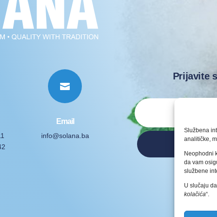
Prijavite 

Email
Službena int
11
info@solana.ba
analitičke, m
42
Neophodni k
da vam osigu
Pravila
službene int
U slučaju da
kolačića
“.