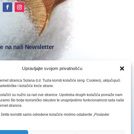
se na naš Newsletter
Upravljajte svojom privatnošću
ernet stranica Solana d.d. Tuzla koristi kolačiće (eng. Cookies), uključujući
arketinške i kolačiće treće strane.
Prijava
olačići su nužni za rad ove stranice. Upotreba drugih kolačića pomaže nam
ramo što bolje korisničko iskustvo te unaprijedimo funkcionalnost rada naše
 zaštite osobnih podataka
ernet stranice.
 želite koristiti samo određene kolačiće molimo odaberite „
Postavke