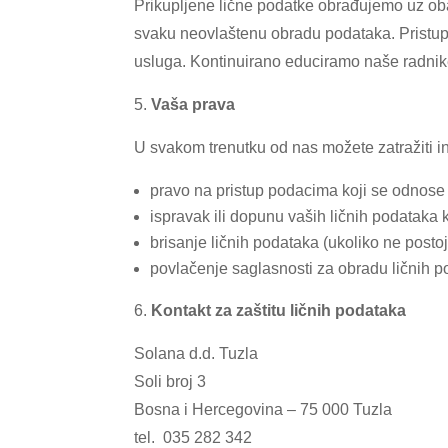
Prikupljene lične podatke obrađujemo uz oba
svaku neovlaštenu obradu podataka. Pristup
usluga. Kontinuirano educiramo naše radnike o
Vaša prava
U svakom trenutku od nas možete zatražiti inf
pravo na pristup podacima koji se odnose
ispravak ili dopunu vaših ličnih podataka ka
brisanje ličnih podataka (ukoliko ne posto
povlačenje saglasnosti za obradu ličnih p
Kontakt za zaštitu ličnih podataka
Solana d.d. Tuzla
Soli broj 3
Bosna i Hercegovina – 75 000 Tuzla
tel. 035 282 342