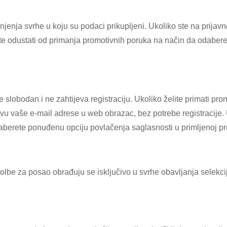
jenja svrhe u koju su podaci prikupljeni. Ukoliko ste na prijavn
e odustati od primanja promotivnih poruka na način da odaber
e slobodan i ne zahtijeva registraciju. Ukoliko želite primati p
vu vaše e-mail adrese u web obrazac, bez potrebe registracije.
berete ponuđenu opciju povlačenja saglasnosti u primljenoj pr
lbe za posao obrađuju se isključivo u svrhe obavljanja selekci