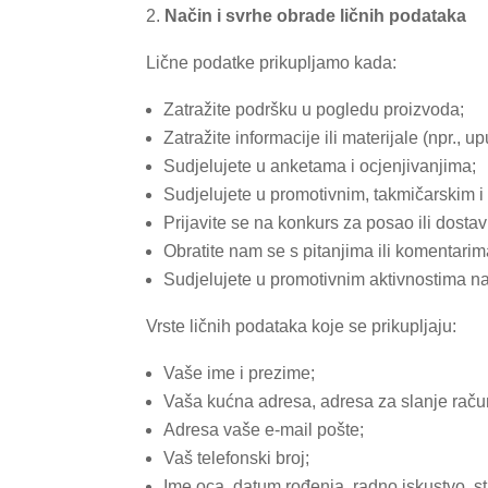
Način i svrhe obrade ličnih podataka
Lične podatke prikupljamo kada:
Zatražite podršku u pogledu proizvoda;
Zatražite informacije ili materijale (npr., up
Sudjelujete u anketama i ocjenjivanjima;
Sudjelujete u promotivnim, takmičarskim i
Prijavite se na konkurs za posao ili dostavi
Obratite nam se s pitanjima ili komentarim
Sudjelujete u promotivnim aktivnostima 
Vrste ličnih podataka koje se prikupljaju:
Vaše ime i prezime;
Vaša kućna adresa, adresa za slanje računa 
Adresa vaše e-mail pošte;
Vaš telefonski broj;
Ime oca, datum rođenja, radno iskustvo, st