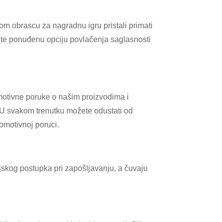
om obrascu za nagradnu igru pristali primati
ete ponuđenu opciju povlačenja saglasnosti
romotivne poruke o našim proizvodima i
 U svakom trenutku možete odustati od
omotivnoj poruci.
jskog postupka pri zapošljavanju, a čuvaju