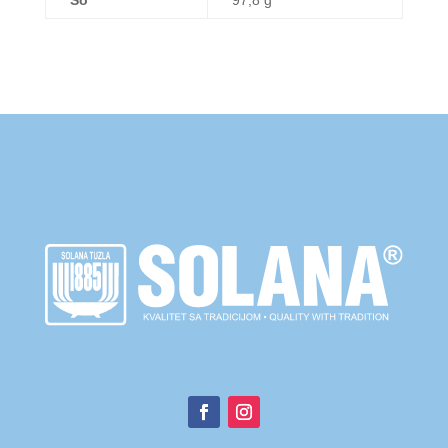
So
97,8 g