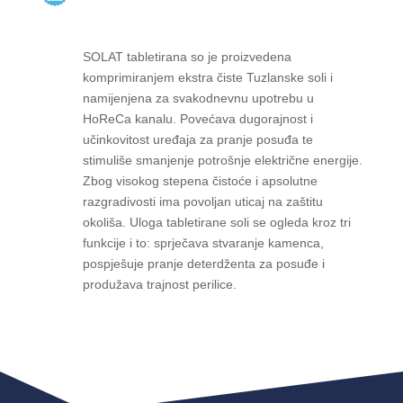
SOLAT tabletirana so je proizvedena
komprimiranjem ekstra čiste Tuzlanske soli i
namijenjena za svakodnevnu upotrebu u
HoReCa kanalu. Povećava dugorajnost i
učinkovitost uređaja za pranje posuđa te
stimuliše smanjenje potrošnje električne energije.
Zbog visokog stepena čistoće i apsolutne
razgradivosti ima povoljan uticaj na zaštitu
okoliša. Uloga tabletirane soli se ogleda kroz tri
funkcije i to: sprječava stvaranje kamenca,
pospješuje pranje deterdženta za posuđe i
produžava trajnost perilice.