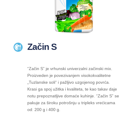
Začin S
“Začin S” je vrhunski univerzalni začinski mix.
Proizveden je povezivanjem visokokvalitetne
„Tuzlanske soli“ i pažljivo uzgojenog povrća.
Krasi ga spoj užitka i kvaliteta, te kao takav daje
notu prepoznatljive domaće kuhinje. “Začin S” se
pakuje za široku potrošnju u tripleks vrećicama
od: 200 g i 400 g.