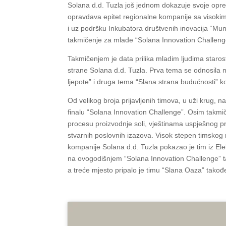
Solana d.d. Tuzla još jednom dokazuje svoje opred
opravdava epitet regionalne kompanije sa visoki
i uz podršku Inkubatora društvenih inovacija “Mun
takmičenje za mlade “Solana Innovation Challeng
Takmičenjem je data prilika mladim ljudima staros
strane Solana d.d. Tuzla. Prva tema se odnosila na
ljepote” i druga tema “Slana strana budućnosti” 
Od velikog broja prijavljenih timova, u uži krug, 
finalu “Solana Innovation Challenge”. Osim takmiča
procesu proizvodnje soli, vještinama uspješnog pr
stvarnih poslovnih izazova. Visok stepen timskog r
kompanije Solana d.d. Tuzla pokazao je tim iz El
na ovogodišnjem “Solana Innovation Challenge” tak
a treće mjesto pripalo je timu “Slana Oaza” takođe