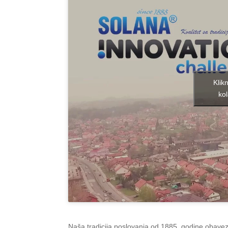
Klik
kol
Naša tradicija poslovanja od 1885. godine obavez