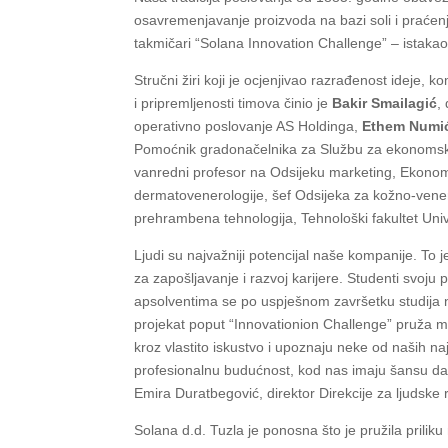
osavremenjavanje proizvoda na bazi soli i praćenje
takmičari “Solana Innovation Challenge” – istakao 
Stručni žiri koji je ocjenjivao razrađenost ideje,
i pripremljenosti timova činio je
Bakir Smailagić
,
operativno poslovanje AS Holdinga,
Ethem Numi
Pomoćnik gradonačelnika za Službu za ekonomski r
vanredni profesor na Odsijeku marketing, Ekonomsk
dermatovenerologije, šef Odsijeka za kožno-veneri
prehrambena tehnologija, Tehnološki fakultet Unive
Ljudi su najvažniji potencijal naše kompanije. To
za zapošljavanje i razvoj karijere. Studenti svo
apsolventima se po uspješnom završetku studija
projekat poput “Innovationion Challenge” pruža 
kroz vlastito iskustvo i upoznaju neke od naših na
profesionalnu budućnost, kod nas imaju šansu da 
Emira Duratbegović, direktor Direkcije za ljudske
Solana d.d. Tuzla je ponosna što je pružila prilik