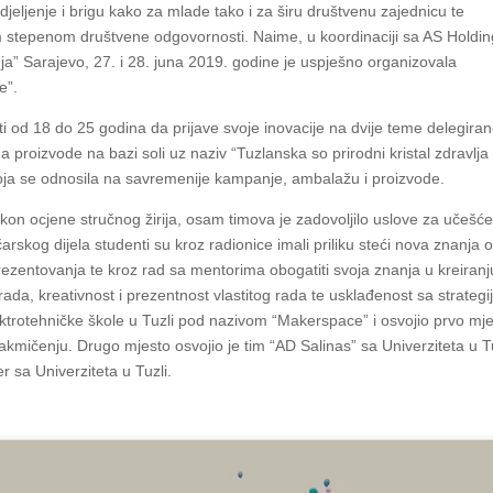
jeljenje i brigu kako za mlade tako i za širu društvenu zajednicu te
m stepenom društvene odgovornosti. Naime, u koordinaciji sa AS Holdi
ja” Sarajevo, 27. i 28. juna 2019. godine je uspješno organizovala
e”.
ti od 18 do 25 godina da prijave svoje inovacije na dvije teme delegira
 proizvode na bazi soli uz naziv “Tuzlanska so prirodni kristal zdravlja 
koja se odnosila na savremenije kampanje, ambalažu i proizvode.
nakon ocjene stručnog žirija, osam timova je zadovoljilo uslove za učešć
rskog dijela studenti su kroz radionice imali priliku steći nova znanja 
ezentovanja te kroz rad sa mentorima obogatiti svoja znanja u kreiranj
ada, kreativnost i prezentnost vlastitog rada te usklađenost sa strateg
ektrotehničke škole u Tuzli pod nazivom “Makerspace” i osvojio prvo mj
mičenju. Drugo mjesto osvojio je tim “AD Salinas” sa Univerziteta u Tu
r sa Univerziteta u Tuzli.