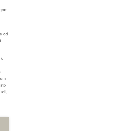
ngom
ne od
i
e u
o
u
ijom
esto
zli,