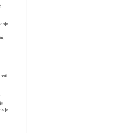
di,
vanja
ić
,
osti
”
ju
la je