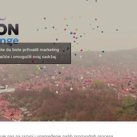
nite da biste prihvatili marketing
ačiće i omogućili ovaj sadržaj
uje nas na razvoj i unapređenje naših proizvodnih procesa,