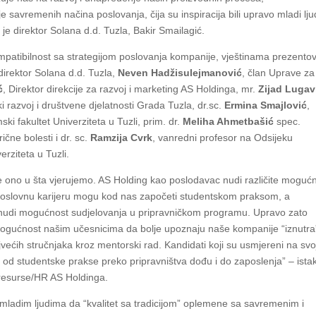
 savremenih načina poslovanja, čija su inspiracija bili upravo mladi lju
je direktor Solana d.d. Tuzla, Bakir Smailagić.
 kompatibilnost sa strategijom poslovanja kompanije, vještinama prezento
 direktor Solana d.d. Tuzla,
Neven Hadžisulejmanović
, član Uprave za
ć
, Direktor direkcije za razvoj i marketing AS Holdinga, mr.
Zijad Lugav
azvoj i društvene djelatnosti Grada Tuzla, dr.sc.
Ermina Smajlović
,
i fakultet Univerziteta u Tuzli, prim. dr.
Meliha Ahmetbašić
spec.
čne bolesti i dr. sc.
Ramzija Cvrk
, vanredni profesor na Odsijeku
rziteta u Tuzli.
 je ono u šta vjerujemo. AS Holding kao poslodavac nudi različite mogućn
ju poslovnu karijeru mogu kod nas započeti studentskom praksom, a
 nudi mogućnost sudjelovanja u pripravničkom programu. Upravo zato
mogućnost našim učesnicima da bolje upoznaju naše kompanije “iznutra
jvećih stručnjaka kroz mentorski rad. Kandidati koji su usmjereni na svo
od studentske prakse preko pripravništva dođu i do zaposlenja” – istak
 resurse/HR AS Holdinga.
u mladim ljudima da “kvalitet sa tradicijom” oplemene sa savremenim i