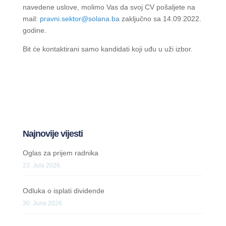
navedene uslove, molimo Vas da svoj CV pošaljete na
mail:
pravni.sektor@solana.ba
zaključno sa 14.09.2022.
godine.
Bit će kontaktirani samo kandidati koji uđu u uži izbor.
Najnovije vijesti
Oglas za prijem radnika
23. Jula 2026.
Odluka o isplati dividende
30. Juna 2026.