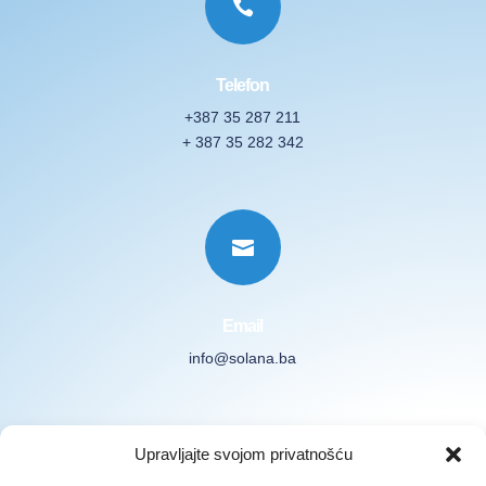

Telefon
+387 35 287 211
+ 387 35 282 342

Email
info@solana.ba
Prijavite se na naš Newsletter
Upravljajte svojom privatnošću