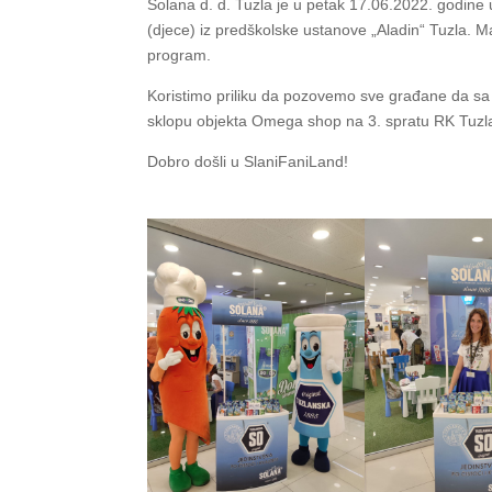
Solana d. d. Tuzla je u petak 17.06.2022. godin
(djece) iz predškolske ustanove „Aladin“ Tuzla. M
program.
Koristimo priliku da pozovemo sve građane da sa
sklopu objekta Omega shop na 3. spratu RK Tuzl
Dobro došli u SlaniFaniLand!