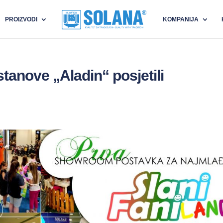
PROIZVODI
KOMPANIJA
tanove „Aladin“ posjetili