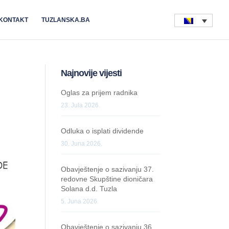
KONTAKT
TUZLANSKA.BA
Najnovije vijesti
Oglas za prijem radnika
23. Jula 2026.
Odluka o isplati dividende
30. Juna 2026.
Obavještenje o sazivanju 37.
redovne Skupštine dioničara
Solana d.d. Tuzla
5. Juna 2026.
Obavještenje o sazivanju 36.