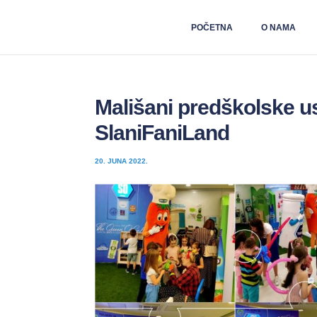
POČETNA
O NAMA
Mališani predškolske us
SlaniFaniLand
20. JUNA 2022.