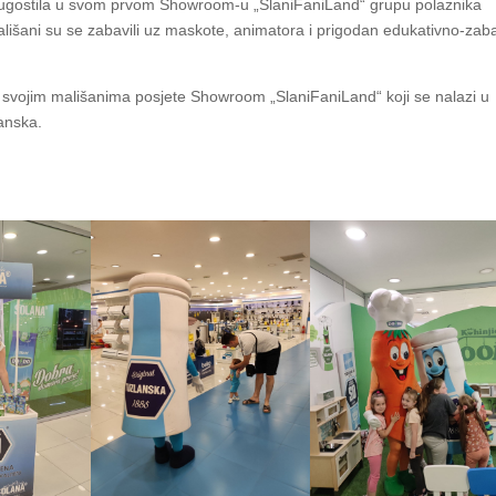
e ugostila u svom prvom Showroom-u „SlaniFaniLand“ grupu polaznika
ališani su se zabavili uz maskote, animatora i prigodan edukativno-zab
 svojim mališanima posjete Showroom „SlaniFaniLand“ koji se nalazi u
anska.