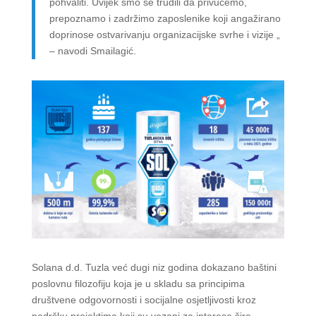
pohvaliti. Uvijek smo se trudili da privučemo,
prepoznamo i zadržimo zaposlenike koji angažirano
doprinose ostvarivanju organizacijske svrhe i vizije „
– navodi Smailagić.
Solana d.d. Tuzla već dugi niz godina dokazano baštini
poslovnu filozofiju koja je u skladu sa principima
društvene odgovornosti i socijalne osjetljivosti kroz
podršku projektima koji su vezani za interese šire