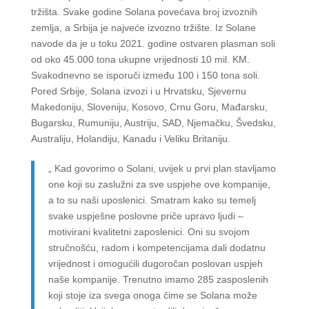
tržišta. Svake godine Solana povećava broj izvoznih
zemlja, a Srbija je najveće izvozno tržište. Iz Solane
navode da je u toku 2021. godine ostvaren plasman soli
od oko 45.000 tona ukupne vrijednosti 10 mil. KM.
Svakodnevno se isporuči između 100 i 150 tona soli.
Pored Srbije, Solana izvozi i u Hrvatsku, Sjevernu
Makedoniju, Sloveniju, Kosovo, Crnu Goru, Mađarsku,
Bugarsku, Rumuniju, Austriju, SAD, Njemačku, Švedsku,
Australiju, Holandiju, Kanadu i Veliku Britaniju.
„ Kad govorimo o Solani, uvijek u prvi plan stavljamo
one koji su zaslužni za sve uspjehe ove kompanije,
a to su naši uposlenici. Smatram kako su temelj
svake uspješne poslovne priče upravo ljudi –
motivirani kvalitetni zaposlenici. Oni su svojom
stručnošću, radom i kompetencijama dali dodatnu
vrijednost i omogućili dugoročan poslovan uspjeh
naše kompanije. Trenutno imamo 285 zasposlenih
koji stoje iza svega onoga čime se Solana može