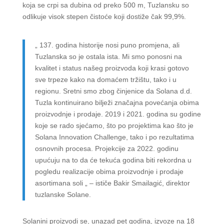
koja se crpi sa dubina od preko 500 m, Tuzlansku so
odlikuje visok stepen čistoće koji dostiže čak 99,9%.
„ 137. godina historije nosi puno promjena, ali
Tuzlanska so je ostala ista. Mi smo ponosni na
kvalitet i status našeg proizvoda koji krasi gotovo
sve trpeze kako na domaćem tržištu, tako i u
regionu. Sretni smo zbog činjenice da Solana d.d.
Tuzla kontinuirano bilježi značajna povećanja obima
proizvodnje i prodaje. 2019 i 2021. godina su godine
koje se rado sjećamo, što po projektima kao što je
Solana Innovation Challenge, tako i po rezultatima
osnovnih procesa. Projekcije za 2022. godinu
upućuju na to da će tekuća godina biti rekordna u
pogledu realizacije obima proizvodnje i prodaje
asortimana soli „ – ističe Bakir Smailagić, direktor
tuzlanske Solane.
Solanini proizvodi se, unazad pet godina, izvoze na 18