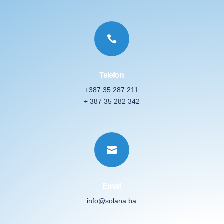

Telefon
+387 35 287 211
+ 387 35 282 342

Email
info@solana.ba