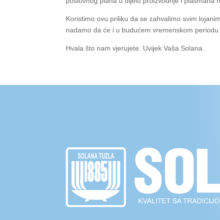
poslovnog plana u dijelu proizvodnje i plasmana n
Koristimo ovu priliku da se zahvalimo svim lojan
nadamo da će i u budućem vremenskom periodu njih
Hvala što nam vjerujete. Uvijek Vaša Solana.