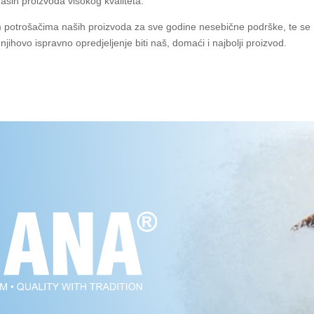
aših proizvoda visokog kvaliteta.
im potrošačima naših proizvoda za sve godine nesebične podrške, te se
ovo ispravno opredjeljenje biti naš, domaći i najbolji proizvod.