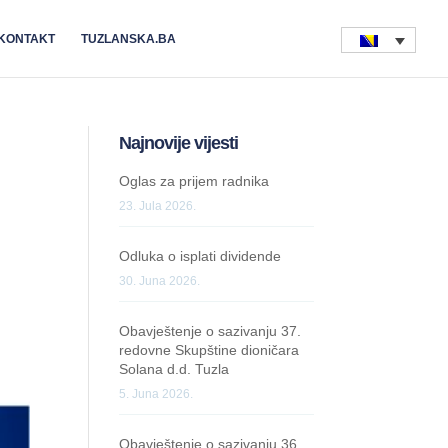
KONTAKT
TUZLANSKA.BA
Najnovije vijesti
Oglas za prijem radnika
23. Jula 2026.
Odluka o isplati dividende
30. Juna 2026.
Obavještenje o sazivanju 37.
redovne Skupštine dioničara
Solana d.d. Tuzla
5. Juna 2026.
Obavještenje o sazivanju 36.