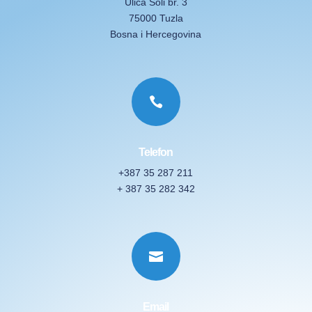
Ulica Soli br. 3
75000 Tuzla
Bosna i Hercegovina

Telefon
+387 35 287 211
+ 387 35 282 342

Email