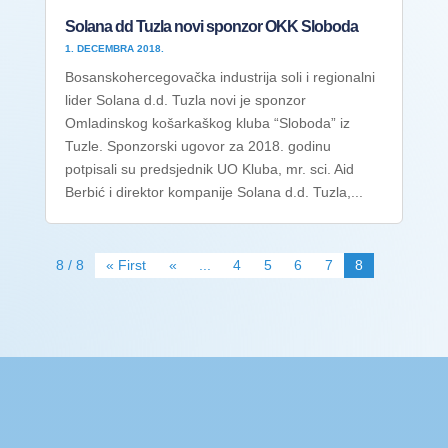
Solana dd Tuzla novi sponzor OKK Sloboda
1. DECEMBRA 2018.
Bosanskohercegovačka industrija soli i regionalni
lider Solana d.d. Tuzla novi je sponzor
Omladinskog košarkaškog kluba “Sloboda” iz
Tuzle. Sponzorski ugovor za 2018. godinu
potpisali su predsjednik UO Kluba, mr. sci. Aid
Berbić i direktor kompanije Solana d.d. Tuzla,...
8 / 8
« First
«
...
4
5
6
7
8