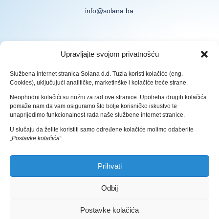
info@solana.ba
Prijavite se na naš Newsletter
Upravljajte svojom privatnošću
Službena internet stranica Solana d.d. Tuzla koristi kolačiće (eng.
Cookies), uključujući analitičke, marketinške i kolačiće treće strane.
Neophodni kolačići su nužni za rad ove stranice. Upotreba drugih kolačića
pomaže nam da vam osiguramo što bolje korisničko iskustvo te
Prijava
unaprijedimo funkcionalnost rada naše službene internet stranice.
U slučaju da želite koristiti samo određene kolačiće molimo odaberite
Pravila zaštite osobnih podataka
„
Postavke kolačića
“.
Prihvati
Odbij
Postavke kolačića
© 2026 Solana D.D. Sva prava zadržana.